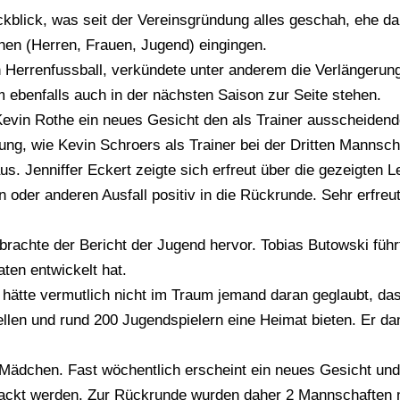
kblick, was seit der Vereinsgründung alles geschah, ehe dan
hen (Herren, Frauen, Jugend) eingingen.
h Herrenfussball, verkündete unter anderem die Verlängerun
 ebenfalls auch in der nächsten Saison zur Seite stehen.
evin Rothe ein neues Gesicht den als Trainer ausscheidend
ung, wie Kevin Schroers als Trainer bei der Dritten Mannsch
 aus. Jenniffer Eckert zeigte sich erfreut über die gezeigten
 oder anderen Ausfall positiv in die Rückrunde. Sehr erfreut
s brachte der Bericht der Jugend hervor. Tobias Butowski füh
en entwickelt hat.
ätte vermutlich nicht im Traum jemand daran geglaubt, dass 
len und rund 200 Jugendspielern eine Heimat bieten. Er dan
D-Mädchen. Fast wöchentlich erscheint ein neues Gesicht un
nackt werden. Zur Rückrunde wurden daher 2 Mannschaften 